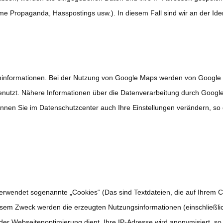
eme Propaganda, Hasspostings usw.). In diesem Fall sind wir an der Ident
eninformationen. Bei der Nutzung von Google Maps werden von Google
enutzt. Nähere Informationen über die Datenverarbeitung durch Goog
nen Sie im Datenschutzcenter auch Ihre Einstellungen verändern, so 
endet sogenannte „Cookies“ (Das sind Textdateien, die auf Ihrem C
sem Zweck werden die erzeugten Nutzungsinformationen (einschließlic
 Webseitenoptimierung dient. Ihre IP-Adresse wird anonymisiert, so d